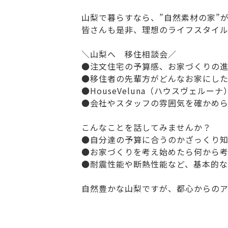
山梨で暮らすなら、”自然素材の家”
皆さんも是非、理想のライフスタイ
＼山梨へ 移住相談会／
●注文住宅の予算感、お家づくりの
●移住者の先輩方がどんなお家にし
●HouseVeluna（ハウスヴェルー
●会社やスタッフの雰囲気を確かめ
こんなことを話してみませんか？
●自分達の予算に合うのかざっくり
●お家づくりを考え始めたら何から
●耐震性能や断熱性能など、基本的な
自然豊かな山梨ですが、都心からのア